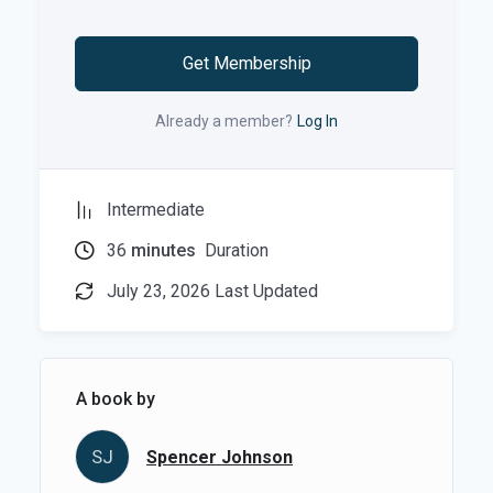
लेखक के बारे में
Get Membership
लेखक स्पेंसर जॉनसन हैं। वे एक डॉक्टर और लेखक थे जिन्होंने
महत्वपूर्ण सबक सिखाने के लिए सरल कहानियां लिखीं। स्पेंसर
लोगों को जीवन के बदलावों से सरल तरीके से निपटने में मदद
Already a member?
Log In
करना चाहते थे। उन्होंने अन्य किताबें भी लिखीं ताकि लोग अपने
काम और निजी जीवन में सुधार कर सकें।
Intermediate
36
minutes
Duration
July 23, 2026 Last Updated
A book by
SJ
Spencer Johnson