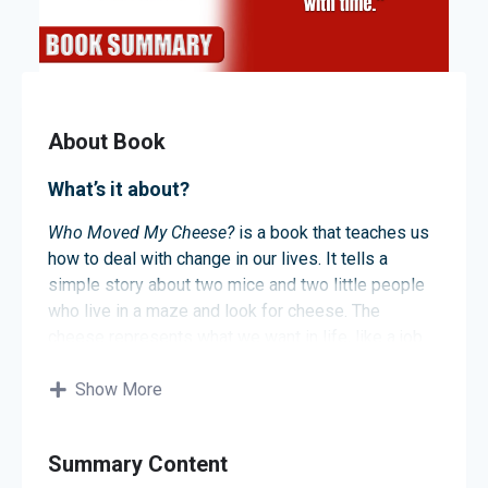
About Book
What’s it about?
Who Moved My Cheese?
is a book that teaches us
how to deal with change in our lives. It tells a
simple story about two mice and two little people
who live in a maze and look for cheese. The
cheese represents what we want in life, like a job
or happiness. The story shows how different
characters react when the cheese is moved. By
Show More
reading it, we learn how to adapt to changes and
not be afraid of trying new things.
Summary Content
About the author