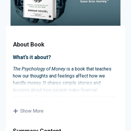
About Book
What’s it about?
The Psychology of Money
is a book that teaches
how our thoughts and feelings affect how we
handle money. It shares simple stories and
lessons about how people make financial
decisions. The book helps you understand why we
spend, save, and invest the way we do. By learning
these ideas, you can make better choices with your
Show More
money.
About the author
Summary Content