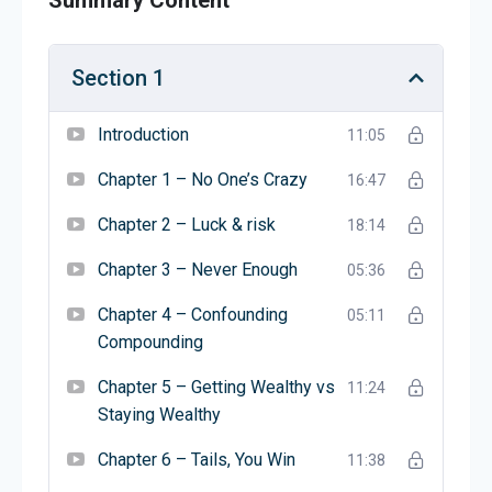
The author is Morgan Housel. He is a writer who
talks about money and how people think about it.
Section 1
Morgan shares easy-to-understand ideas to help
people manage their finances. He wants to make
Introduction
11:05
financial topics simple for everyone.
Chapter 1 – No One’s Crazy
16:47
यह किस बारे में है?
Chapter 2 – Luck & risk
18:14
द साइकॉलॉजी ऑफ मनी
एक किताब है जो सिखाती है कि हमारे
Chapter 3 – Never Enough
05:36
विचार और भावनाएं पैसे को कैसे संभालते हैं इस पर असर डालती
हैं। यह सरल कहानियाँ और सबक साझा करती है कि लोग वित्तीय
Chapter 4 – Confounding
05:11
निर्णय कैसे लेते हैं। किताब आपको समझने में मदद करती है कि हम
Compounding
पैसे को खर्च, बचत, और निवेश कैसे करते हैं। इन विचारों को
Chapter 5 – Getting Wealthy vs
11:24
सीखकर, आप अपने पैसे के साथ बेहतर विकल्प बना सकते हैं।
Staying Wealthy
लेखक के बारे में
Chapter 6 – Tails, You Win
11:38
लेखक मॉर्गन हाउसल हैं। वे एक लेखक हैं जो पैसे और लोगों के