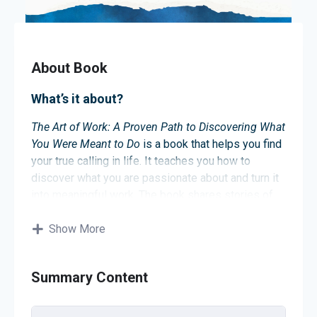
About Book
What’s it about?
The Art of Work: A Proven Path to Discovering What
You Were Meant to Do
is a book that helps you find
your true calling in life. It teaches you how to
discover what you are passionate about and turn it
into meaningful work. The book shares stories of
people who have found fulfilling careers by
following their interests and overcoming
Show More
challenges. By following its advice, you can learn
how to pursue work that brings you joy and
Summary Content
purpose.
About the author