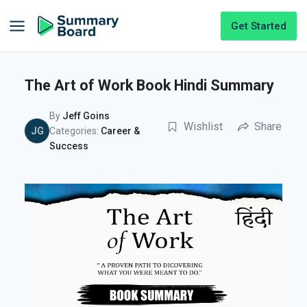
Get Started
The Art of Work Book Hindi Summary
By
Jeff Goins
Wishlist
Share
JG
Categories:
Career &
Success