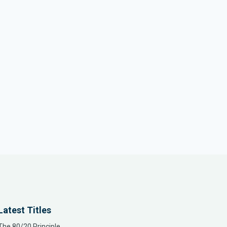
Latest Titles
The 80/20 Principle