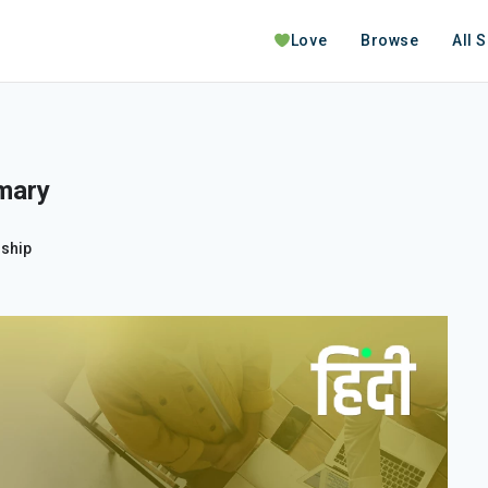
Love
Browse
All 
mary
ship