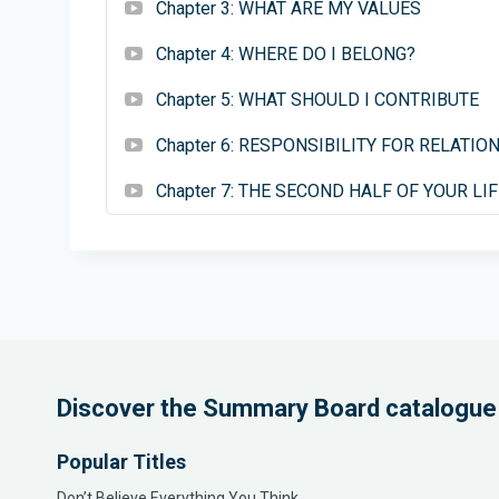
काम करने में मदद करने के लिए कई किताबें लिखीं। उन्होंने नेतृत्
Chapter 3: WHAT ARE MY VALUES
Chapter 4: WHERE DO I BELONG?
Chapter 5: WHAT SHOULD I CONTRIBUTE
Chapter 6: RESPONSIBILITY FOR RELATIO
Chapter 7: THE SECOND HALF OF YOUR LIF
Discover the Summary Board catalogue
Popular Titles
Don’t Believe Everything You Think