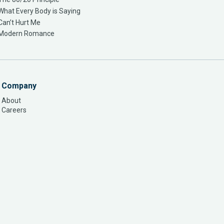
What Every Body is Saying
Can’t Hurt Me
Modern Romance
Company
About
Careers