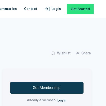
Get Started
Summaries
Contact
Login
Wishlist
Share
Get Membership
Already a member?
Log In