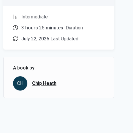
Intermediate
3
hours
25
minutes
Duration
July 22, 2026 Last Updated
A book by
CH
Chip Heath