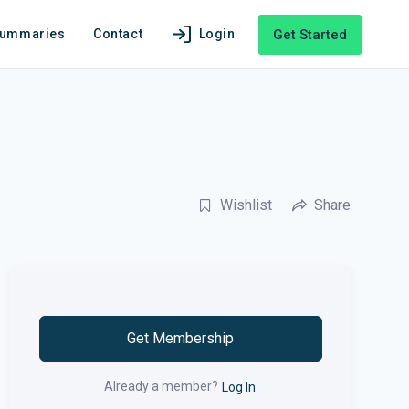
Get Started
Summaries
Contact
Login
Wishlist
Share
Get Membership
Already a member?
Log In