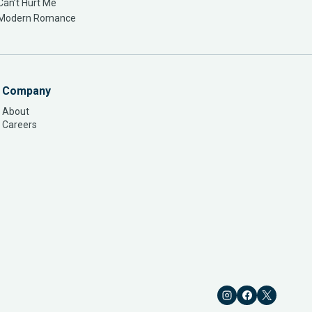
Can’t Hurt Me
Modern Romance
Company
About
Careers