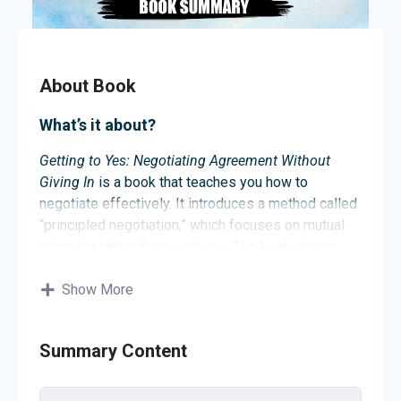
About Book
What’s it about?
Getting to Yes: Negotiating Agreement Without
Giving In
is a book that teaches you how to
negotiate effectively. It introduces a method called
“principled negotiation,” which focuses on mutual
interests rather than positions. The book shows
you how to find win-win solutions by separating
people from the problem, focusing on interests,
Show More
generating options, and using objective criteria. By
following its advice, you can reach agreements that
Summary Content
satisfy both parties.
About the authors