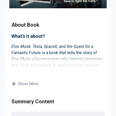
About Book
What’s it about?
Elon Musk: Tesla, SpaceX, and the Quest for a
Fantastic Future
is a book that tells the story of
Elon Musk, a businessman who started companies
like Tesla and SpaceX. It shares how he worked
hard to make electric cars and rockets. The book
shows how his ideas could change the future and
make the world better.
Show More
About the author
Summary Content
The author is Ashlee Vance. He is a writer who tells
stories about technology and people who make